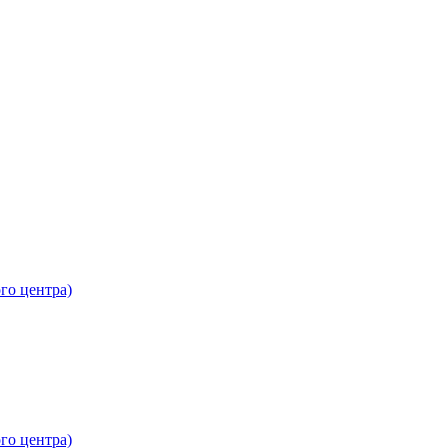
го центра)
го центра)