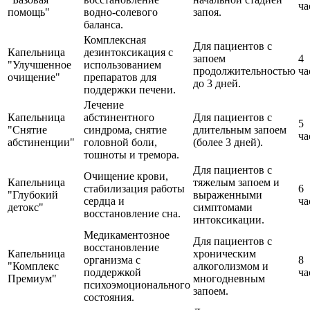
ча
помощь"
водно-солевого
запоя.
баланса.
Комплексная
Для пациентов с
Капельница
дезинтоксикация с
запоем
4
"Улучшенное
использованием
продолжительностью
ча
очищение"
препаратов для
до 3 дней.
поддержки печени.
Лечение
Капельница
абстинентного
Для пациентов с
5
"Снятие
синдрома, снятие
длительным запоем
ча
абстиненции"
головной боли,
(более 3 дней).
тошноты и тремора.
Для пациентов с
Очищение крови,
Капельница
тяжелым запоем и
стабилизация работы
6
"Глубокий
выраженными
сердца и
ча
детокс"
симптомами
восстановление сна.
интоксикации.
Медикаментозное
Для пациентов с
восстановление
Капельница
хроническим
организма с
8
"Комплекс
алкоголизмом и
поддержкой
ча
Премиум"
многодневным
психоэмоционального
запоем.
состояния.